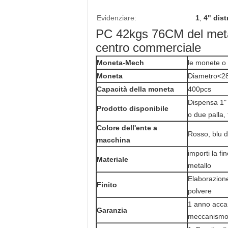
Evidenziare:
1
,
4" dist
PC 42kgs 76CM del metallo
centro commerciale
Moneta-Mech
le monete o 
Moneta
Diametro<2
Capacità della moneta
400pcs
Dispensa 1" 
Prodotto disponibile
o due palla,
Colore dell'ente a
Rosso, blu di
macchina
importi la fi
Materiale
metallo
Elaborazione
Finito
polvere
1 anno accan
Garanzia
meccanismo 