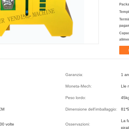
Packa
Tempi
Termin
pagam
Capac
alime
Garanzia:
1 a
Moneta-Mech:
Lle 
Peso lordo:
45k
CM
Dimensione dell'imballaggio:
81*
La f
00 volte
Osservazioni:
pira