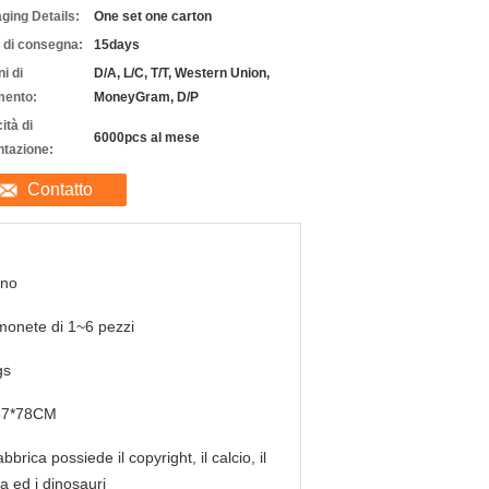
ging Details:
One set one carton
 di consegna:
15days
i di
D/A, L/C, T/T, Western Union,
ento:
MoneyGram, D/P
ità di
6000pcs al mese
ntazione:
Contatto
nno
monete di 1~6 pezzi
gs
57*78CM
abbrica possiede il copyright, il calcio, il
ta ed i dinosauri