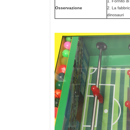
1. Fornito d
Osservazione
2. La fabbrica
dinosauri