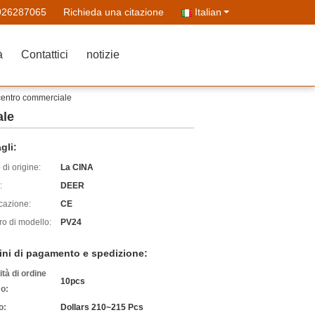
926287065
Richieda una citazione
Italian
à
Contattici
notizie
 centro commerciale
ale
gli:
di origine:
La CINA
:
DEER
icazione:
CE
o di modello:
PV24
ini di pagamento e spedizione:
tà di ordine
10pcs
o:
o:
Dollars 210~215 Pcs