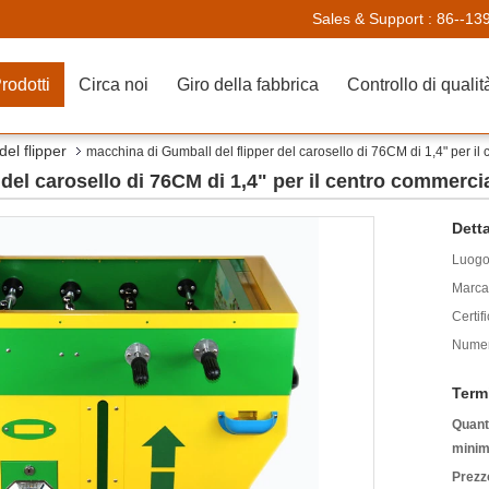
Sales & Support :
86--13
rodotti
Circa noi
Giro della fabbrica
Controllo di qualit
del flipper
macchina di Gumball del flipper del carosello di 76CM di 1,4" per il
del carosello di 76CM di 1,4" per il centro commerci
Detta
Luogo 
Marca
Certif
Numer
Term
Quanti
minim
Prezz