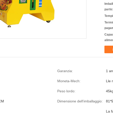
Imbal
partic
Tempi
Termin
pagam
Capac
alime
Garanzia:
1 a
Moneta-Mech:
Lle 
Peso lordo:
45k
CM
Dimensione dell'imballaggio:
81*
La f