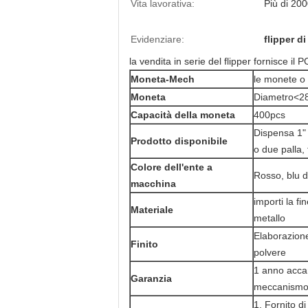
Vita lavorativa:
Più di 200
Evidenziare:
flipper di
la vendita in serie del flipper fornisce il
Moneta-Mech
le monete o 
Moneta
Diametro<2
Capacità della moneta
400pcs
Dispensa 1" 
Prodotto disponibile
o due palla,
Colore dell'ente a
Rosso, blu di
macchina
importi la fi
Materiale
metallo
Elaborazione
Finito
polvere
1 anno accan
Garanzia
meccanismo 
1. Fornito d