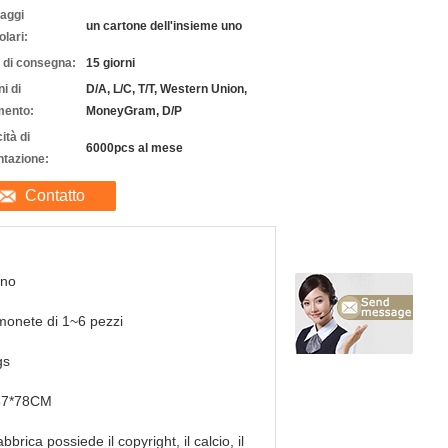
laggi
un cartone dell'insieme uno
olari:
 di consegna:
15 giorni
i di
D/A, L/C, T/T, Western Union,
ento:
MoneyGram, D/P
ità di
6000pcs al mese
ntazione:
Contatto
nno
monete di 1~6 pezzi
gs
57*78CM
abbrica possiede il copyright, il calcio, il