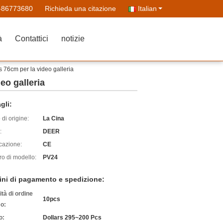
-86773680
Richieda una citazione
Italian
à
Contattici
notizie
gs 76cm per la video galleria
deo galleria
gli:
di origine:
La Cina
:
DEER
icazione:
CE
o di modello:
PV24
ini di pagamento e spedizione:
tà di ordine
10pcs
o:
o:
Dollars 295~200 Pcs