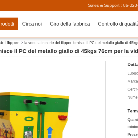
Sales & Support :
86-020
rodotti
Circa noi
Giro della fabbrica
Controllo di qualit
del flipper
la vendita in serie del flipper fornisce il PC del metallo giallo di 45k
rnisce il PC del metallo giallo di 45kgs 76cm per la vi
Detta
Luogo 
Marca
Certif
Numer
Term
Quanti
minim
Prezz