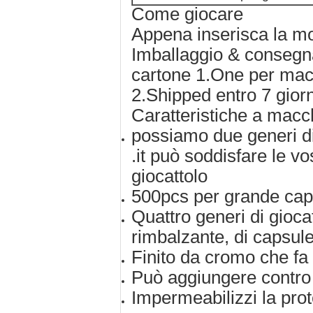
Come giocare
Appena inserisca la mo
Imballaggio & consegn
cartone 1.One per macc
2.Shipped entro 7 gior
Caratteristiche a macc
possiamo due generi di
.it può soddisfare le v
giocattolo
500pcs per grande cap
Quattro generi di giocat
rimbalzante, di capsul
Finito da cromo che fa
Può aggiungere contro
Impermeabilizzi la prot