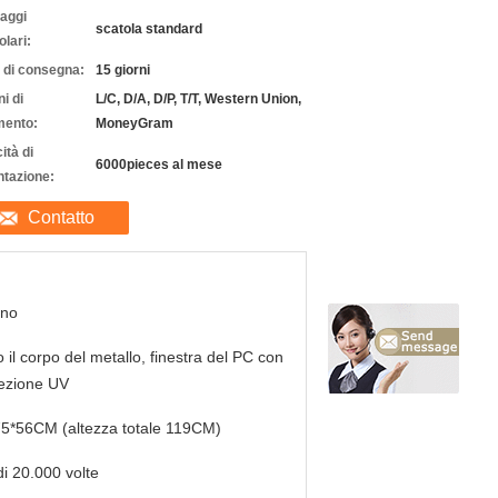
laggi
scatola standard
olari:
 di consegna:
15 giorni
i di
L/C, D/A, D/P, T/T, Western Union,
ento:
MoneyGram
ità di
6000pieces al mese
ntazione:
Contatto
nno
o il corpo del metallo, finestra del PC con
ezione UV
5*56CM (altezza totale 119CM)
di 20.000 volte