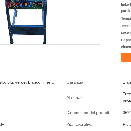
Imbal
partic
Tempi
Termin
pagam
Capac
alime
llo, blu, verde, bianco, il nero
Garanzia:
1 a
Tutt
Materiale:
prot
Dimensione del prodotto:
36*7
CM
Vita lavorativa:
Più 