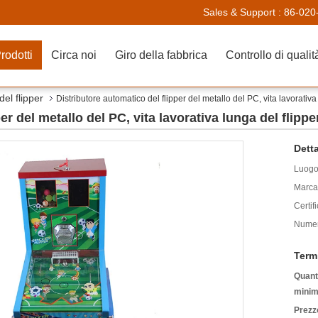
Sales & Support :
86-020
rodotti
Circa noi
Giro della fabbrica
Controllo di qualit
del flipper
Distributore automatico del flipper del metallo del PC, vita lavorativ
er del metallo del PC, vita lavorativa lunga del flipp
Detta
Luogo 
Marca
Certif
Numer
Term
Quanti
minim
Prezz