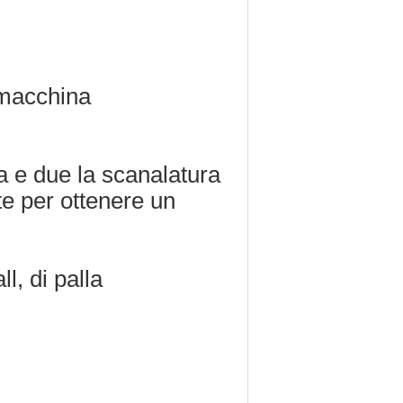
 macchina
a e due la scanalatura
te per ottenere un
l, di palla