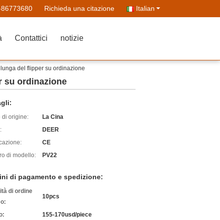
-86773680
Richieda una citazione
Italian
à
Contattici
notizie
a lunga del flipper su ordinazione
er su ordinazione
gli:
di origine:
La Cina
:
DEER
icazione:
CE
o di modello:
PV22
ini di pagamento e spedizione:
tà di ordine
10pcs
o:
o:
155-170usd/piece