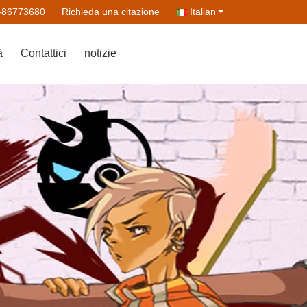
-86773680
Richieda una citazione
Italian
à
Contattici
notizie