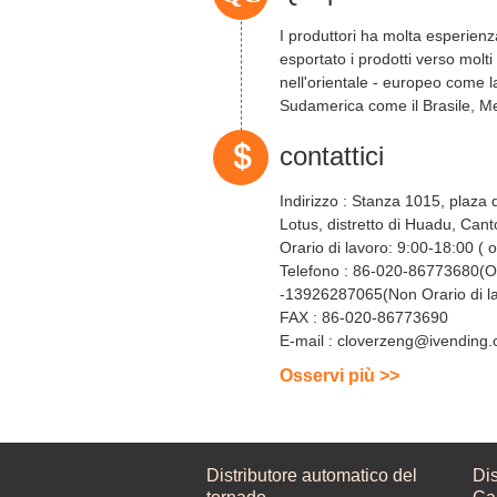
I produttori ha molta esperien
esportato i prodotti verso molt
nell'orientale - europeo come la
Sudamerica come il Brasile, M
UAE, l...
contattici
Indirizzo :
Stanza 1015, plaza di 
Lotus, distretto di Huadu, Cant
Orario di lavoro:
9:
Telefono :
86-020-86773680(Ora
-13926287065(Non Orario di l
FAX :
86-020-86773690
E-mail :
cloverzeng@ivending.
Osservi più >>
Distributore automatico del
Dis