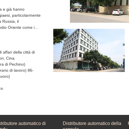
za e già hanno
i paesi, particolarmente
 Russia, il
edio Oriente come i
affari della città di
on, Cina.
00-18:00 ( ora di Pechino)
rio di lavoro) 86-
avoro)
cn
tributore automatico di
Distributore automatico della