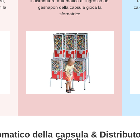
ro,
il distributore automatico all'ingrosso del
T
n la
gashapon della capsula gioca la
cal
sfornatrice
omatico della capsula & Distribut