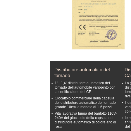
Distributore automatico del
Dis
tornado
Ca
1" - 1,4" distributore automatico del
La g
tornado dell'automobile variopinto con
dis
la certificazione del CE
tem
riv
Giocattolo commerciale della capsula
del distributore automatico del tornado
Il d
grande 10cm le monete di 1-6 pezzi
var
col
Vita lavorativa lunga del barilotto 110V-
240V del giocattolo della capsula del
le 
distributore automatico di colore alto di
fini
rosa
del