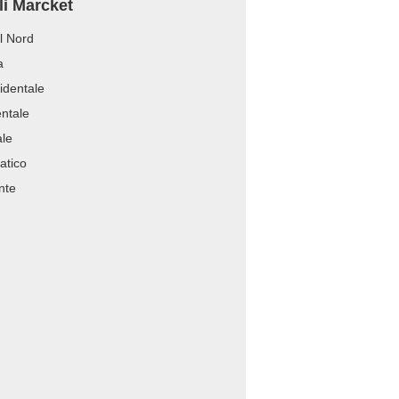
li Marcket
l Nord
a
identale
entale
ale
atico
nte