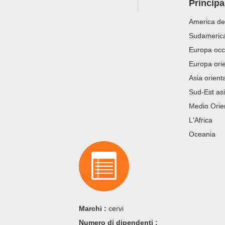
Principa
America de
Sudameric
Europa occ
Europa ori
Asia orient
Sud-Est asi
Medio Orie
L'Africa
Oceania
Marchi :
cervi
Numero di dipendenti :