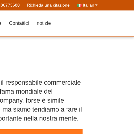
-86773680
Richieda una citazione
Italian
à
Contattici
notizie
 il responsabile commerciale
i fama mondiale del
Company, forse è simile
, ma siamo tendiamo a fare il
mportante nella nostra mente.