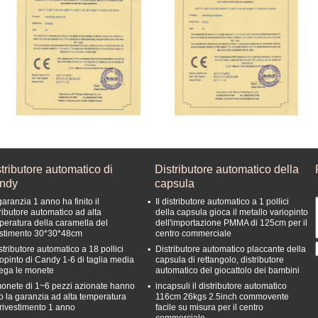
tributore automatico di
Distributore automatico della
ndy
capsula
aranzia 1 anno ha finito il
Il distributore automatico a 1 pollici
tributore automatico ad alta
della capsula gioca il metallo variopinto
peratura della caramella del
dell'importazione PMMA di 125cm per il
estimento 30*30*48cm
centro commerciale
istributore automatico a 18 pollici
Distributore automatico placcante della
iopinto di Candy 1-6 di taglia media
capsula di rettangolo, distributore
lega le monete
automatico del giocattolo dei bambini
monete di 1~6 pezzi azionate hanno
incapsuli il distributore automatico
to la garanzia ad alta temperatura
116cm 26kgs 2.5inch commovente
 rivestimento 1 anno
facile su misura per il centro
commerciale