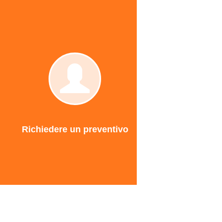
ci
Richiedere
un
preventivo
Richiedere un preventivo