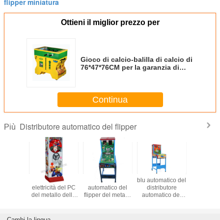
flipper miniatura
Ottieni il miglior prezzo per
Gioco di calcio-balilla di calcio di
76*47*76CM per la garanzia di
due persone 1 anno
Continua
Distributore automatico del flipper
Più
butori
Musica antica di
Distributore
blu automatico del
Ver
i in serie
elettricità del PC
automatico del
distributore
36*75*
y della
del metallo della
flipper del metallo
automatico del
Funziona
pla della
macchina di
del PC, vita
flipper dei prodotti
moneta
1000pcs
Gumball del
lavorativa lunga
37.5kgs 56cm per
monete
centro
del flipper su
spettacolo
essere im
Cambi la lingua