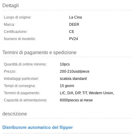
Dettagli
Luogo di origine:
La Cina
Marca:
DEER
Certificazione:
CE
Numero di modello:
PV24
Termini di pagamento e spedizione
Quantità di ordine minimo:
10pcs
Prezzo:
200-210usd/piece
Imballaggi particolari:
scatola standard
Tempi di consegna:
15 giorni
Termini di pagamento:
L/C, D/A, D/P, T/T, Western Union,
Capacità di alimentazione:
6000pieces al mese
descrizione
Distributore automatico del flipper