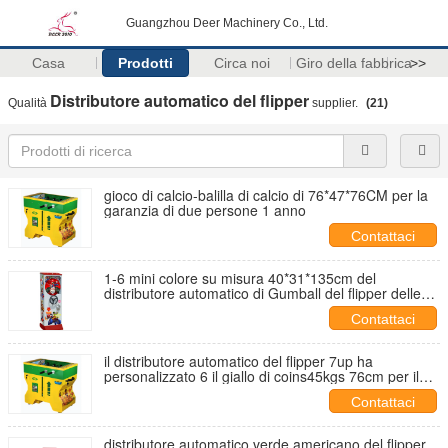
Guangzhou Deer Machinery Co., Ltd.
Casa
Prodotti
Circa noi
Giro della fabbrica
>>
Distributore automatico del flipper
Qualità
supplier.
(21)
gioco di calcio-balilla di calcio di 76*47*76CM per la
garanzia di due persone 1 anno
Contattaci
1-6 mini colore su misura 40*31*135cm del
distributore automatico di Gumball del flipper delle
monete
Contattaci
il distributore automatico del flipper 7up ha
personalizzato 6 il giallo di coins45kgs 76cm per il
centro del gioco
Contattaci
distributore automatico verde americano del flipper