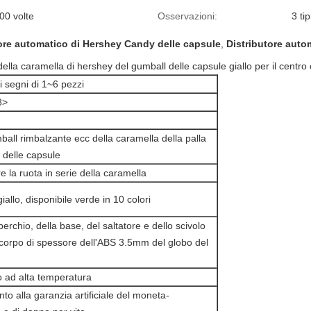
00 volte
Osservazioni:
3 tip
ore automatico di Hershey Candy delle capsule
,
Distributore aut
della caramella di hershey del gumball delle capsule giallo per il cent
i segni di 1~6 pezzi
8>
ball rimbalzante ecc della caramella della palla
i delle capsule
 la ruota in serie della caramella
iallo, disponibile verde in 10 colori
erchio, della base, del saltatore e dello scivolo
 corpo di spessore dell'ABS 3.5mm del globo del
o ad alta temperatura
to alla garanzia artificiale del moneta-