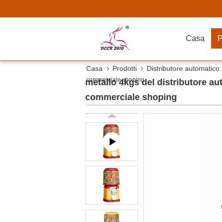
Casa
P
Casa
Prodotti
Distributore automatico
commerciale shoping
metallo 4kgs del distributore au
commerciale shoping