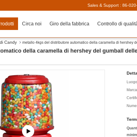
Sales & Support :
86-020
rodotti
Circa noi
Giro della fabbrica
Controllo di qualit
 di Candy
metallo 4kgs del distributore automatico della caramella di hershey de
tomatico della caramella di hershey del gumball delle 
Detta
Luogo 
Marca
Certif
Numer
Term
Quanti
minim