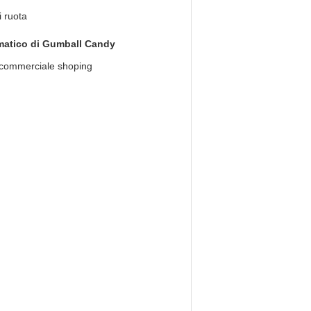
i ruota
omatico di Gumball Candy
ro commerciale shoping