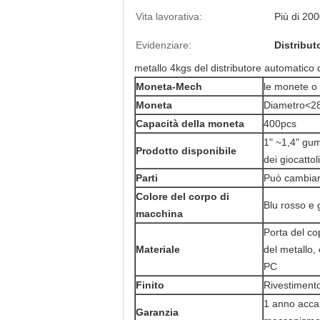
Vita lavorativa:
Più di 200
Evidenziare:
Distribut
metallo 4kgs del distributore automatico 
Moneta-Mech
le monete o 
Moneta
Diametro<2
Capacità della moneta
400pcs
1" ~1,4" gum
Prodotto disponibile
dei giocattol
Parti
Può cambiare
Colore del corpo di
Blu rosso e g
macchina
Porta del cop
Materiale
del metallo,
PC
Finito
Rivestiment
1 anno accan
Garanzia