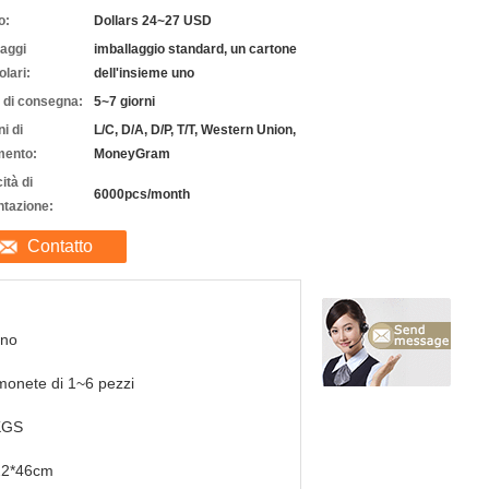
o:
Dollars 24~27 USD
laggi
imballaggio standard, un cartone
olari:
dell'insieme uno
 di consegna:
5~7 giorni
i di
L/C, D/A, D/P, T/T, Western Union,
ento:
MoneyGram
ità di
6000pcs/month
ntazione:
Contatto
nno
monete di 1~6 pezzi
KGS
22*46cm