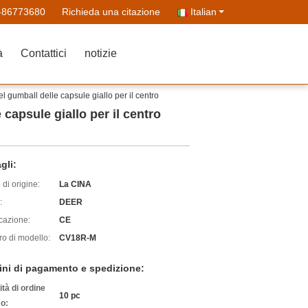
-86773680
Richieda una citazione
Italian
à
Contattici
notizie
l gumball delle capsule giallo per il centro
capsule giallo per il centro
gli:
di origine:
La CINA
:
DEER
icazione:
CE
o di modello:
CV18R-M
ini di pagamento e spedizione:
tà di ordine
10 pc
o: