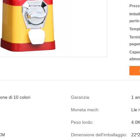
Prezz
Imbal
partic
Tempi
Termin
pagam
Capac
alime
one di 10 colori
Garanzia:
1 a
Moneta mech:
Lle 
Peso lordo:
4.0
CM
Dimensione dell'imballaggio:
22*