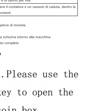
e di danno per vita
re il contatore e un vassoio di caduta, dentro la
contanti
gatore di moneta
da schiuma intorno alla macchina
nto completo