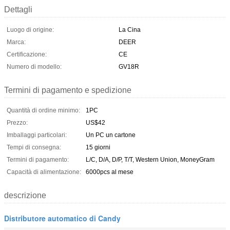
Dettagli
Luogo di origine:
La Cina
Marca:
DEER
Certificazione:
CE
Numero di modello:
GV18R
Termini di pagamento e spedizione
Quantità di ordine minimo:
1PC
Prezzo:
US$42
Imballaggi particolari:
Un PC un cartone
Tempi di consegna:
15 giorni
Termini di pagamento:
L/C, D/A, D/P, T/T, Western Union, MoneyGram
Capacità di alimentazione:
6000pcs al mese
descrizione
Distributore automatico di Candy