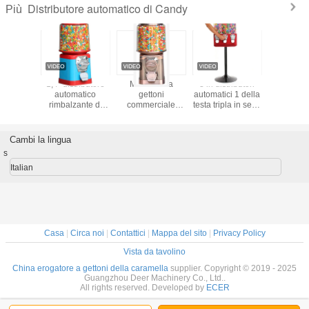
Distributore automatico di Candy
Più
ore di
1,4" distributore
Macchina a
3 in distributori
Distrib
del corpo
automatico
gettoni
automatici 1 della
automa
allo del
rimbalzante di
commerciale
testa tripla in serie
automati
butore
Candy Gumball
dell'erogatore di
di Candy Gumball
Candy del
tico di
della palla dei
Candy per il
metallo d
el globo
giocattoli delle
centro
Cambi la lingua
capsule
commerciale
s
Italian
Casa
|
Circa noi
|
Contattici
|
Mappa del sito
|
Privacy Policy
Vista da tavolino
China erogatore a gettoni della caramella
supplier. Copyright © 2019 - 2025
Guangzhou Deer Machinery Co., Ltd..
All rights reserved. Developed by
ECER