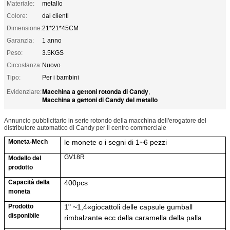
Materiale:
metallo
Colore:
dai clienti
Dimensione:
21*21*45CM
Garanzia:
1 anno
Peso:
3.5KGS
Circostanza:
Nuovo
Tipo:
Per i bambini
Macchina a gettoni rotonda di Candy
Evidenziare:
,
Macchina a gettoni di Candy del metallo
Annuncio pubblicitario in serie rotondo della macchina dell'erogatore del
distributore automatico di Candy per il centro commerciale
Moneta-Mech
le monete o i segni di 1~6 pezzi
GV18R
Modello del
prodotto
Capacità della
40
0pcs
moneta
Prodotto
1" ~
1,4
«
giocattoli delle capsule
gumball
disponibile
rimbalzante ecc della caramella della palla