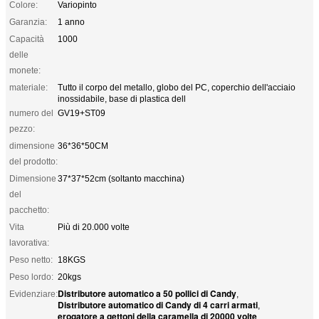
Colore:
Variopinto
Garanzia:
1 anno
Capacità
1000
delle
monete:
materiale:
Tutto il corpo del metallo, globo del PC, coperchio dell'acciaio
inossidabile, base di plastica dell
numero del
GV19+ST09
pezzo:
dimensione
36*36*50CM
del prodotto:
Dimensione
37*37*52cm (soltanto macchina)
del
pacchetto:
Vita
Più di 20.000 volte
lavorativa:
Peso netto:
18KGS
Peso lordo:
20kgs
Distributore automatico a 50 pollici di Candy
Evidenziare:
,
Distributore automatico di Candy di 4 carri armati
,
erogatore a gettoni della caramella di 20000 volte