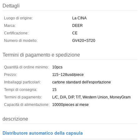
Dettagli
Luogo di origine:
La CINA
Marca:
DEER
Certificazione:
CE
Numero di modello:
GV420+ST20
Termini di pagamento e spedizione
Quantità di ordine minimo:
10pcs
Prezzo:
115~128usd/piece
Imballaggi particolari:
cartone standard dell'esportazione
Tempi di consegna:
15
Termini di pagamento:
L/C, D/A, D/P, T/T, Western Union, MoneyGram
Capacità di alimentazione:
10000pieces al mese
descrizione
Distributore automatico della capsula