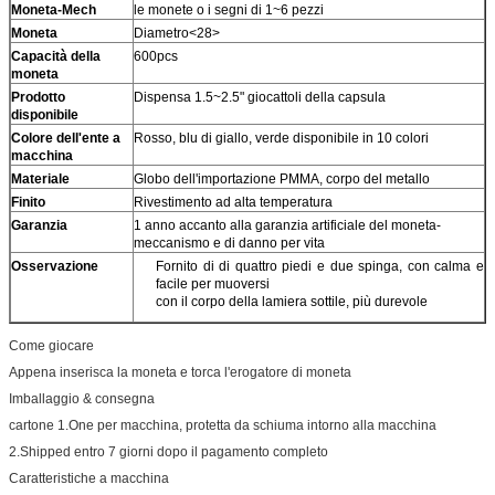
Moneta-Mech
le monete o i segni di 1~6 pezzi
Moneta
Diametro<28>
Capacità della
600pcs
moneta
Prodotto
Dispensa 1.5~2.5" giocattoli della capsula
disponibile
Colore dell'ente a
Rosso, blu di giallo, verde disponibile in 10 colori
macchina
Materiale
Globo dell'importazione PMMA, corpo del metallo
Finito
Rivestimento ad alta temperatura
Garanzia
1 anno accanto alla garanzia artificiale del moneta-
meccanismo e di danno per vita
Osservazione
Fornito di di quattro piedi e due spinga, con calma e
facile per muoversi
con il corpo della lamiera sottile, più durevole
Come giocare
Appena inserisca la moneta e torca l'erogatore di moneta
Imballaggio & consegna
cartone 1.One per macchina, protetta da schiuma intorno alla macchina
2.Shipped entro 7 giorni dopo il pagamento completo
Caratteristiche a macchina