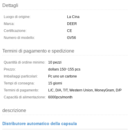
Dettagli
Luogo di origine:
La Cina
Marca:
DEER
Certificazione:
CE
Numero di modello:
GV56
Termini di pagamento e spedizione
Quantità di ordine minimo:
10 pezzi
Prezzo:
dollars 150~155 pcs
Imballaggi particolari:
Pc uno un cartone
Tempi di consegna:
15 giorni
Termini di pagamento:
L/C, D/A, T/T, Western Union, MoneyGram, D/P
Capacità di alimentazione:
6000pcs/month
descrizione
Distributore automatico della capsula