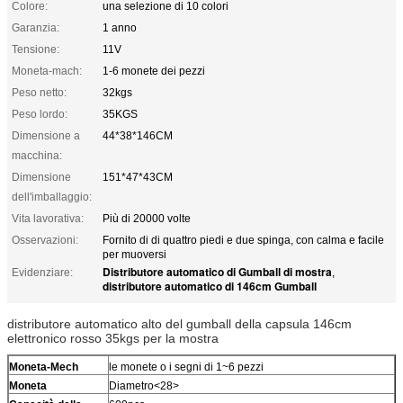
Colore:
una selezione di 10 colori
Garanzia:
1 anno
Tensione:
11V
Moneta-mach:
1-6 monete dei pezzi
Peso netto:
32kgs
Peso lordo:
35KGS
Dimensione a
44*38*146CM
macchina:
Dimensione
151*47*43CM
dell'imballaggio:
Vita lavorativa:
Più di 20000 volte
Osservazioni:
Fornito di di quattro piedi e due spinga, con calma e facile
per muoversi
Distributore automatico di Gumball di mostra
Evidenziare:
,
distributore automatico di 146cm Gumball
distributore automatico alto del gumball della capsula 146cm
elettronico rosso 35kgs per la mostra
Moneta-Mech
le monete o i segni di 1~6 pezzi
Moneta
Diametro<28>