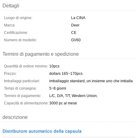
Dettagli
Luogo di origine:
La CINA
Marca:
Deer
Certificazione:
CE
Numero di modello:
GV60
Termini di pagamento e spedizione
Quantità di ordine minimo:
10pcs
Prezzo:
dollars 165~170pcs
Imballaggi particolari:
imballaggio standard, un insieme uno che imballa
Tempi di consegna:
5~8 giorni
Termini di pagamento:
L/C, D/A, T/T, Western Union,
Capacità di alimentazione:
3000 pc al mese
descrizione
Distributore automatico della capsula