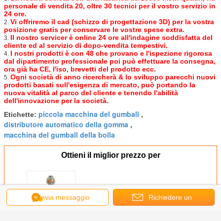
personale di vendita 20, oltre 30 tecnici per il vostro servizio in
24 ore.
Vi offriremo il cad (schizzo di progettazione 3D) per la vostra
2.
posizione gratis per conservare le vostre spese extra.
Il nostro servicer è online 24 ore all'indagine soddisfatta del
3.
cliente ed al servizio di dopo-vendita tempestivi.
I nostri prodotti è con 48 che provano e l'ispezione rigorosa
4.
dal dipartimento professionale poi può effettuare la consegna,
ora già ha CE, l'iso, brevetti del prodotto ecc.
Ogni società di anno ricercherà & lo sviluppo parecchi nuovi
5.
prodotti basati sull'esigenza di mercato, può portando la
nuova vitalità al parco del cliente e tenendo l'abilità
dell'innovazione per la società.
piccola macchina del gumball
Etichette:
,
distributore automatico della gomma
,
macchina del gumball della bolla
Ottieni il miglior prezzo per
Distributore automatico rotondo
Invia messaggio
Richiedere un
di Gacha del metallo del PC di
49cm per la mostra di affari
preventivo