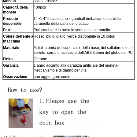
Moneta
Diametro<28>
Capacità della
400pcs
moneta
Prodotto
1" ~1,4" incapsulano il gumball rimbalzante ecc della
disponibile
caramella della palla dei giocattoli
Parti
Può cambiare la ruota in serie della caramella
Colore dell'ente a
Rosso, blu di giallo, verde disponibile in 10 colori
macchina
Materiale
Metal la porta del coperchio, della base, del saltatore e dello
scivolo, corpo di spessore dell'ABS 3.5mm del globo del PC
Finito
Chrome
Garanzia
1 anno accanto alla garanzia artificiale del moneta-
meccanismo e di danno per vita
Osservazione
può aggiungere contro