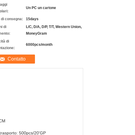
laggi
Un PC un cartone
olari:
 di consegna:
15days
i di
L/C, D/A, D/P, T/T, Western Union,
ento:
MoneyGram
ità di
6000pcs/month
ntazione:
Contatto
5CM
 trasporto: 500pcs/20'GP