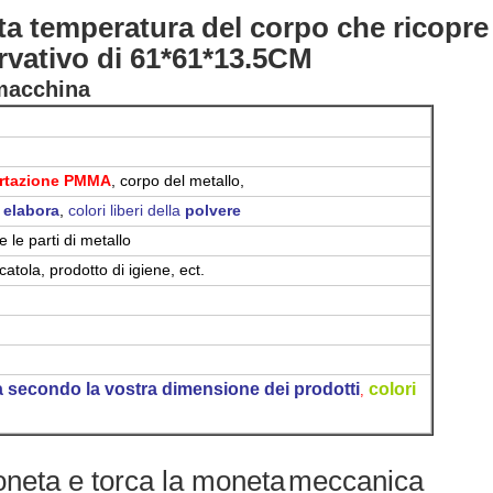
lta temperatura del corpo che ricopre 
rvativo di 61*61*13.5CM
 macchina
portazione PMMA
, corpo del metallo,
 elabora
,
colori liberi della
polvere
 le parti di metallo
catola, prodotto di igiene, ect.
secondo la vostra dimensione dei prodotti
colori
,
neta e torca la moneta
meccanica