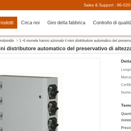
Sales & Support :
86-020
rodotti
Circa noi
Giro della fabbrica
Controllo di qualit
 rotondo
1~6 monete hanno azionato il mini distributore automatico del preser
ni distributore automatico del preservativo di altez
Detta
Luogo 
Marca
Certif
Numer
Term
Quanti
minim
Prezz