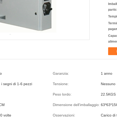
Imbal
partic
Tempi
Termin
pagam
Capac
alime
ro
Garanzia:
1 anno
i segni di 1-6 pezzi
Tensione:
Nessuno
Peso lordo:
22.5KGS
5CM
Dimensione dell'imballaggio:
63*63*1
0 volte
Osservazioni:
Carico di