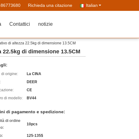
-86773680
Richieda una citazione
Italian
à
Contattici
notizie
vativo di altezza 22.5kg di dimensione 13.5CM
za 22.5kg di dimensione 13.5CM
gli:
di origine:
La CINA
:
DEER
icazione:
CE
o di modello:
BV44
ini di pagamento e spedizione:
tà di ordine
10pcs
o:
o:
125-135$