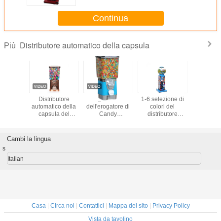
Continua
Distributore automatico della capsula
Più
verde di
Distributore
I giocattoli
1-6 selezione di
Piccoli dis
sione
automatico della
dell'erogatore di
colori del
automatic
 Toy
capsula del
Candy
distributore
capsula va
nsing
coperchio del
incapsulano il
automatico del
 Machine
metallo per i
distributore
metallo della
lla palla
bambini
automatico per i
capsula delle
Cambi la lingua
bambini
monete 3
s
40*40*116CM
Italian
Casa
|
Circa noi
|
Contattici
|
Mappa del sito
|
Privacy Policy
Vista da tavolino