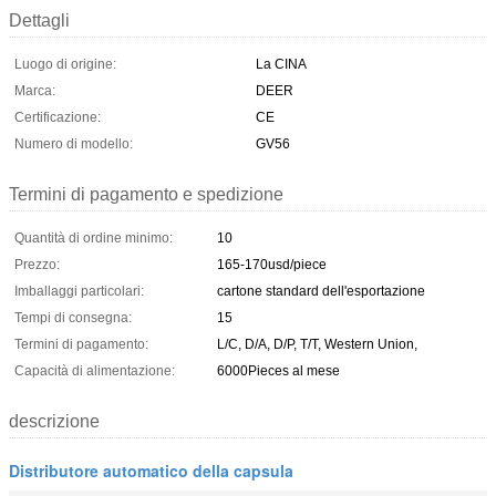
Dettagli
Luogo di origine:
La CINA
Marca:
DEER
Certificazione:
CE
Numero di modello:
GV56
Termini di pagamento e spedizione
Quantità di ordine minimo:
10
Prezzo:
165-170usd/piece
Imballaggi particolari:
cartone standard dell'esportazione
Tempi di consegna:
15
Termini di pagamento:
L/C, D/A, D/P, T/T, Western Union,
Capacità di alimentazione:
6000Pieces al mese
descrizione
Distributore automatico della capsula