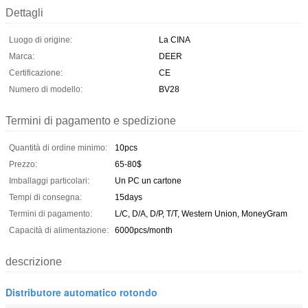
Dettagli
Luogo di origine:
La CINA
Marca:
DEER
Certificazione:
CE
Numero di modello:
BV28
Termini di pagamento e spedizione
Quantità di ordine minimo:
10pcs
Prezzo:
65-80$
Imballaggi particolari:
Un PC un cartone
Tempi di consegna:
15days
Termini di pagamento:
L/C, D/A, D/P, T/T, Western Union, MoneyGram
Capacità di alimentazione:
6000pcs/month
descrizione
Distributore automatico rotondo