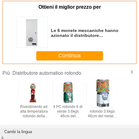
Ottieni il miglior prezzo per
Le 6 monete meccaniche hanno
azionato il distributore
automatico del preservativo di
70cm
Continua
Distributore automatico rotondo
Più
e rotondo
Rivestimento ad
Il PC rotondo 6 di
scherza il PC
1~6 mo
pon della
alta temperatura
verde 3.6kgs
rotondo 3.6kgs
hanno azio
la di
rotondo della
46cm del
46cm del metallo
mini distr
ll del
polvere del
distributore
delle monete di
automati
butore
distributore
automatico del
bianco 6 del
preservat
o di self
automatico del
gumball della
distributore
altezza 22
Cambi la lingua
vice
globo di PMMA
pancia della
automatico del
dimens
s