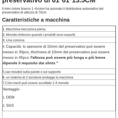
Il mini colore bianco 1~6coins ha azionato il distributore automatico del
preservativo di altezza di 70cm
Caratteristiche a macchina
1.
Macchina meccanica piena,
2.
Moneta-rimborso quando i prodotti sono esauriti;
3.
Una colonna
Capacità: lo spessore di 15mm del preservativo può essere
4.
messo in 30pcs, thichness di 10mm del preservativo può essere
messo in 45pcs.
l'altezza può essere più lunga o più breve
dipende il requisito dai clints “
5.can mouted sulla parete o sul supporto
6.
un sistema di 2 serrature protegge la macchina
7.Coin-mech può essere accettato 1-4 monete
Vantaggio:
OEM
1.
SGS
2.