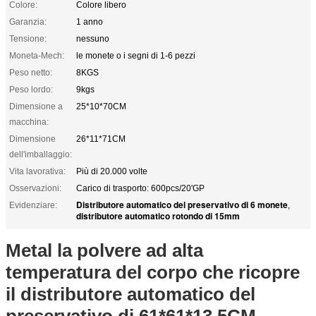
Colore:
Colore libero
Garanzia:
1 anno
Tensione:
nessuno
Moneta-Mech:
le monete o i segni di 1-6 pezzi
Peso netto:
8KGS
Peso lordo:
9kgs
Dimensione a
25*10*70CM
macchina:
Dimensione
26*11*71CM
dell'imballaggio:
Vita lavorativa:
Più di 20.000 volte
Osservazioni:
Carico di trasporto: 600pcs/20'GP
Distributore automatico del preservativo di 6 monete
Evidenziare:
,
distributore automatico rotondo di 15mm
Metal la polvere ad alta
temperatura del corpo che ricopre
il distributore automatico del
preservativo di 61*61*13.5CM