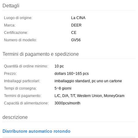
Dettagli
Luogo di origine:
La CINA
Marca:
DEER
Certificazione:
CE
Numero di modello:
GV56
Termini di pagamento e spedizione
Quantità di ordine minimo:
10 pc
Prezzo:
dollars 160~165 pcs
Imballaggi particolari:
imballaggio standard, pc uno un cartone
Tempi di consegna:
5~8 giorni
Termini di pagamento:
L/C, D/A, T/T, Western Union, MoneyGram
Capacità di alimentazione:
3000pcs/month
descrizione
Distributore automatico rotondo