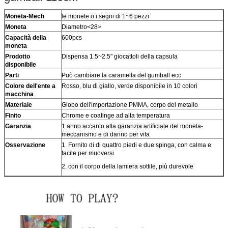
Moneta-Mech
le monete o i segni di 1~6 pezzi
Moneta
Diametro<28>
Capacità della
600pcs
moneta
Prodotto
Dispensa 1.5~2.5" giocattoli della capsula
disponibile
Parti
Può cambiare la caramella del gumball ecc
Colore dell'ente a
Rosso, blu di giallo, verde disponibile in 10 colori
macchina
Materiale
Globo dell'importazione PMMA, corpo del metallo
Finito
Chrome e coatinge ad alta temperatura
Garanzia
1 anno accanto alla garanzia artificiale del moneta-
meccanismo e di danno per vita
Osservazione
1. Fornito di di quattro piedi e due spinga, con calma e
facile per muoversi
2. con il corpo della lamiera sottile, più durevole