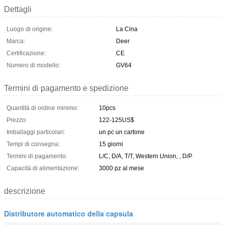
Dettagli
Luogo di origine:
La Cina
Marca:
Deer
Certificazione:
CE
Numero di modello:
GV64
Termini di pagamento e spedizione
Quantità di ordine minimo:
10pcs
Prezzo:
122-125US$
Imballaggi particolari:
un pc un cartone
Tempi di consegna:
15 giorni
Termini di pagamento:
L/C, D/A, T/T, Western Union, , D/P
Capacità di alimentazione:
3000 pz al mese
descrizione
Distributore automatico della capsula