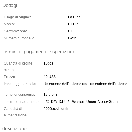
Dettagli
Luogo di origine:
La Cina
Marca:
DEER
Certificazione:
CE
Numero di modello:
GV25
Termini di pagamento e spedizione
Quantità di ordine
10pcs
minimo:
Prezzo:
49 US$
Imballaggi particolari:
Un cartone dell'insieme uno, un cartone dell'insieme
uno
Tempi di consegna:
15 giorni
Termini di pagamento:
L/C, D/A, D/P, T/T, Western Union, MoneyGram
Capacità di
6000pcs/month
alimentazione:
descrizione