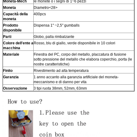
Moneta-Mech
le monete o i segni di 1~6 pezzi
Moneta
Diametro<28>
Capacità della
400pcs
moneta
Prodotto
Dispensa 1" ~2,5" gumballs
disponibile
Parti
Globo, palla rimbalzante
Colore dell'ente a
Rosso, blu di giallo, verde disponibile in 10 colori
macchina
Materiale
Finestra del PC, corpo del metallo, placcatura di fusione
sotto pressione del metallo che elabora coperchio, porta (le
nostre caratteristiche)
Finito
Rivestimento ad alta temperatura
Garanzia
1 anno accanto alla garanzia artificiale del moneta-
meccanismo e di danno per vita
Osservazione
3 tipi ruota 38mm, 52mm, 63mm