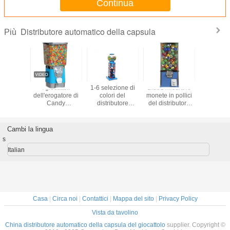
Continua
Distributore automatico della capsula
Più
butore
I giocattoli
1-6 selezione di
Blue1 misura le
2 slot per
co della
dell'erogatore di
colori del
monete in pollici
Telefono 
la del
Candy
distributore
del distributore
Vending 
hio del
incapsulano il
automatico del
automatico della
per g
o per i
distributore
metallo della
capsula del
Candy B
bini
automatico per i
capsula delle
giocattolo 500pcs
Ball e a
Cambi la lingua
bambini
monete 3
64cm per il centro
28*28*
s
40*40*116CM
commerciale
Italian
Casa
|
Circa noi
|
Contattici
|
Mappa del sito
|
Privacy Policy
Vista da tavolino
China distributore automatico della capsula del giocattolo
supplier. Copyright ©