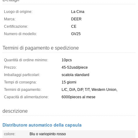
Luogo di origine:
La Cina
Marca:
DEER
Certificazione:
CE
Numero di modello:
GV25
Termini di pagamento e spedizione
Quantità di ordine minimo:
10pcs
Prezzo:
45-52usd/piece
Imballaggi particolari:
scatola standard
Tempi di consegna:
15 giorni
Termini di pagamento:
L/C, D/A, D/P, T/T, Western Union,
Capacità di alimentazione:
6000pieces al mese
descrizione
Distributore automatico della capsula
colore:
Blu o variopinto rosso