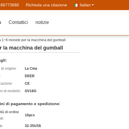
-86773680
Richieda una citazione
Italian
à
Contattici
notizie
ata 1~6 monete per la macchina del gumball
er la macchina del gumball
gli:
di origine:
La Cina
:
DEER
icazione:
CE
o di modello:
GV18G
ini di pagamento e spedizione:
tà di ordine
10pcs
o:
o:
32-35US$