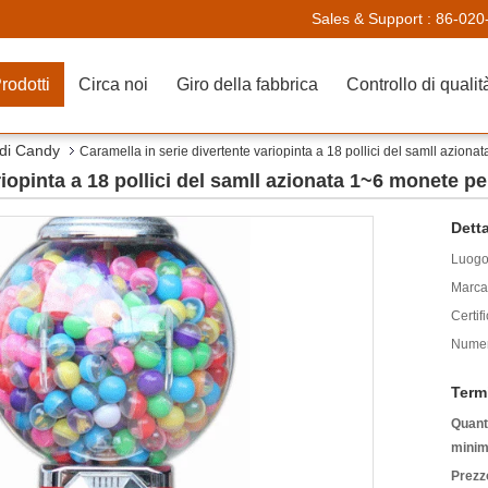
Sales & Support :
86-020
rodotti
Circa noi
Giro della fabbrica
Controllo di qualit
 di Candy
Caramella in serie divertente variopinta a 18 pollici del samll azion
riopinta a 18 pollici del samll azionata 1~6 monete p
Detta
Luogo 
Marca
Certif
Numer
Term
Quanti
minim
Prezz