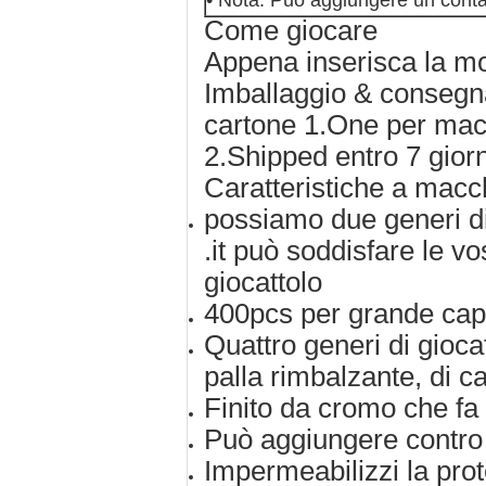
• Nota: Può aggiungere un conta
Come giocare
Appena inserisca la mo
Imballaggio & consegn
cartone 1.One per macc
2.Shipped entro 7 gior
Caratteristiche a macc
possiamo due generi di
.it può soddisfare le v
giocattolo
400pcs per grande cap
Quattro generi di gioca
palla rimbalzante, di c
Finito da cromo che fa
Può aggiungere contro
Impermeabilizzi la prot