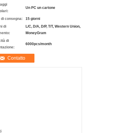
laggi
Un PC un cartone
olari:
 di consegna:
15 giorni
i di
L/C, D/A, D/P, T/T, Western Union,
ento:
MoneyGram
ità di
6000pcs/month
ntazione:
Contatto
i