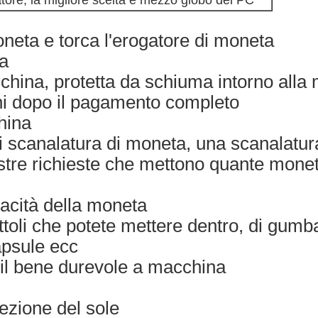
tore, la migliore scelta è mezzo globo del PC
neta e torca l'erogatore di moneta
a
hina, protetta da schiuma intorno alla
ni dopo il pagamento completo
hina
 scanalatura di moneta, una scanalatur
ostre richieste che mettono quante mone
acità della moneta
ttoli che potete mettere dentro, di gumbal
apsule ecc
 il bene durevole a macchina
ezione del sole