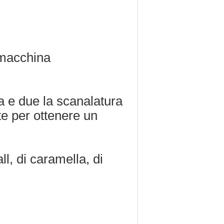
 macchina
a e due la scanalatura
te per ottenere un
l, di caramella, di