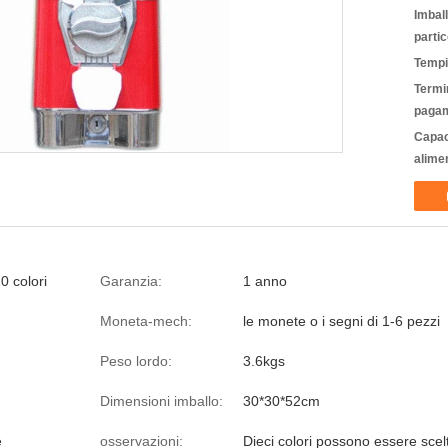
Imbal
partic
Tempi
Termin
pagam
Capac
alime
0 colori
Garanzia:
1 anno
Moneta-mech:
le monete o i segni di 1-6 pezzi
Peso lordo:
3.6kgs
Dimensioni imballo:
30*30*52cm
e
osservazioni:
Dieci colori possono essere scelt