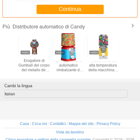
Continua
Distributore automatico di Candy
Più
52CM 1"
Erogatore di
1,4" distributore
Rivestimento ad
Distrib
butore
Gumball del corpo
automatico
alta temperatura
automati
tico di
del metallo del
rimbalzante di
della macchina a
caramell
y dei
distributore
Candy Gumball
gettoni rotonda di
chiosco re
li delle
automatico di
della palla dei
Candy
con cor
sule
Candy del globo
giocattoli delle
metallo ro
Cambi la lingua
capsule
esterni pe
telefonic
Italian
con mecc
a moneta
capaci
interame
metallo, g
di 1 a
Casa
|
Circa noi
|
Contattici
|
Mappa del sito
|
Privacy Policy
Vista da tavolino
China erogatore a gettoni della caramella supplier.
Copyright © 2019 - 2026