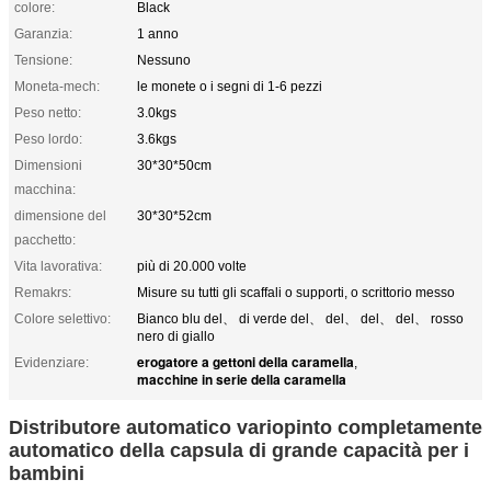
colore:
Black
Garanzia:
1 anno
Tensione:
Nessuno
Moneta-mech:
le monete o i segni di 1-6 pezzi
Peso netto:
3.0kgs
Peso lordo:
3.6kgs
Dimensioni
30*30*50cm
macchina:
dimensione del
30*30*52cm
pacchetto:
Vita lavorativa:
più di 20.000 volte
Remakrs:
Misure su tutti gli scaffali o supporti, o scrittorio messo
Colore selettivo:
Bianco blu del、 di verde del、 del、 del、 del、 rosso
nero di giallo
erogatore a gettoni della caramella
Evidenziare:
,
macchine in serie della caramella
Distributore automatico variopinto completamente
automatico della capsula di grande capacità per i
bambini