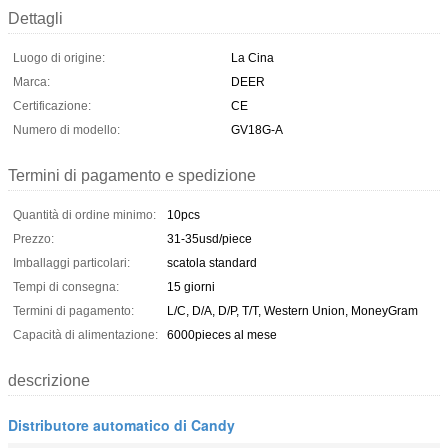
Dettagli
Luogo di origine:
La Cina
Marca:
DEER
Certificazione:
CE
Numero di modello:
GV18G-A
Termini di pagamento e spedizione
Quantità di ordine minimo:
10pcs
Prezzo:
31-35usd/piece
Imballaggi particolari:
scatola standard
Tempi di consegna:
15 giorni
Termini di pagamento:
L/C, D/A, D/P, T/T, Western Union, MoneyGram
Capacità di alimentazione:
6000pieces al mese
descrizione
Distributore automatico di Candy