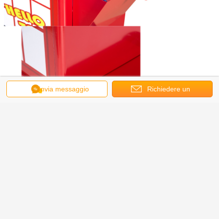
Invia messaggio
Richiedere un
preventivo
Dettagli della fabbrica