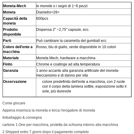
Moneta-Mech
le monete o i segni di 1~6 pezzi
Moneta
Diametro<28>
Capacità della
600pcs
moneta
Prodotto
Dispensa 2" ~2,75" capsule, ecc.
disponibile
Parti
Può cambiare la caramella del gumball ecc
Colore dell'ente a
Rosso, blu di giallo, verde disponibile in 10 colori
macchina
Materiale
Moneta Mech, hardware a macchina
Finito
Chrome e coatinge ad alta temperatura
Garanzia
1 anno accanto alla garanzia artificiale del moneta-
meccanismo e di danno per vita
Osservazione
colore predefinito dell'ente a macchina, con 2 ruote
con il corpo della lamiera sottile, esposizione sotto il
sole, più durevole
Come giocare
Appena inserisca la moneta e torca l'erogatore di moneta
Imballaggio & consegna
cartone 1.One per macchina, protetta da schiuma intorno alla macchina
2.Shipped entro 7 giorni dopo il pagamento completo