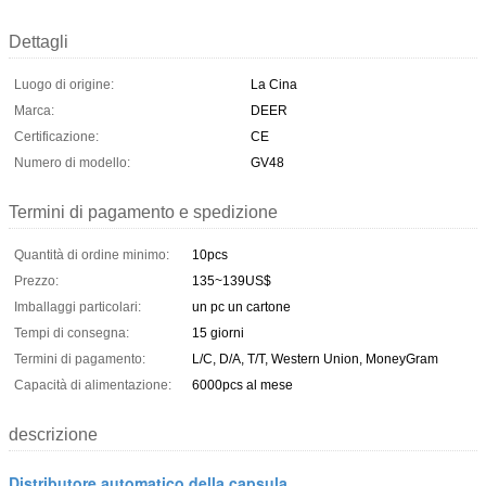
Dettagli
Luogo di origine:
La Cina
Marca:
DEER
Certificazione:
CE
Numero di modello:
GV48
Termini di pagamento e spedizione
Quantità di ordine minimo:
10pcs
Prezzo:
135~139US$
Imballaggi particolari:
un pc un cartone
Tempi di consegna:
15 giorni
Termini di pagamento:
L/C, D/A, T/T, Western Union, MoneyGram
Capacità di alimentazione:
6000pcs al mese
descrizione
Distributore automatico della capsula