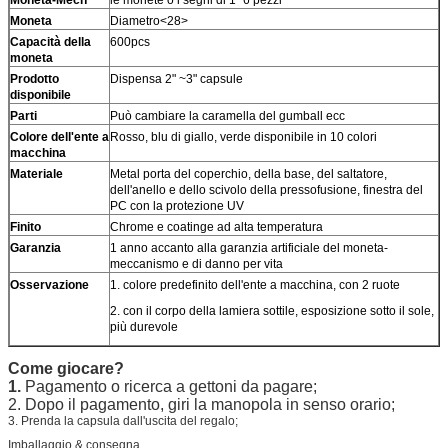
Moneta
Diametro<28>
Capacità della
600pcs
moneta
Prodotto
Dispensa 2" ~3" capsule
disponibile
Parti
Può cambiare la caramella del gumball ecc
Colore dell'ente a
Rosso, blu di giallo, verde disponibile in 10 colori
macchina
Materiale
Metal porta del coperchio, della base, del saltatore,
dell'anello e dello scivolo della pressofusione, finestra del
PC con la protezione UV
Finito
Chrome e coatinge ad alta temperatura
Garanzia
1 anno accanto alla garanzia artificiale del moneta-
meccanismo e di danno per vita
Osservazione
1. colore predefinito dell'ente a macchina, con 2 ruote
2. con il corpo della lamiera sottile, esposizione sotto il sole,
più durevole
Come giocare?
1.
Pagamento o ricerca a gettoni da pagare;
2. Dopo il pagamento, giri la manopola in senso orario;
3.
Prenda la capsula dall'uscita del regalo
;
Imballaggio & consegna