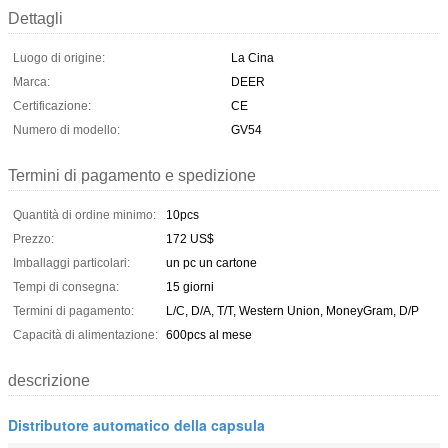
Dettagli
Luogo di origine:
La Cina
Marca:
DEER
Certificazione:
CE
Numero di modello:
GV54
Termini di pagamento e spedizione
Quantità di ordine minimo:
10pcs
Prezzo:
172 US$
Imballaggi particolari:
un pc un cartone
Tempi di consegna:
15 giorni
Termini di pagamento:
L/C, D/A, T/T, Western Union, MoneyGram, D/P
Capacità di alimentazione:
600pcs al mese
descrizione
Distributore automatico della capsula