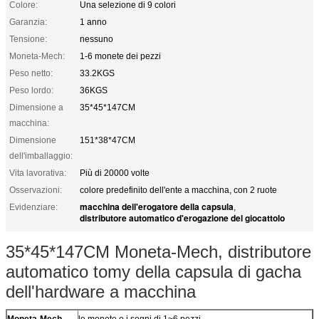
Colore:
Una selezione di 9 colori
Garanzia:
1 anno
Tensione:
nessuno
Moneta-Mech:
1-6 monete dei pezzi
Peso netto:
33.2KGS
Peso lordo:
36KGS
Dimensione a
35*45*147CM
macchina:
Dimensione
151*38*47CM
dell'imballaggio:
Vita lavorativa:
Più di 20000 volte
Osservazioni:
colore predefinito dell'ente a macchina, con 2 ruote
macchina dell'erogatore della capsula
Evidenziare:
,
distributore automatico d'erogazione del giocattolo
35*45*147CM Moneta-Mech, distributore
automatico tomy della capsula di gacha
dell'hardware a macchina
Moneta-Mech
le monete o i segni di 1~6 pezzi