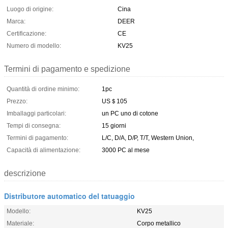
Luogo di origine:
Cina
Marca:
DEER
Certificazione:
CE
Numero di modello:
KV25
Termini di pagamento e spedizione
Quantità di ordine minimo:
1pc
Prezzo:
US＄105
Imballaggi particolari:
un PC uno di cotone
Tempi di consegna:
15 giorni
Termini di pagamento:
L/C, D/A, D/P, T/T, Western Union,
Capacità di alimentazione:
3000 PC al mese
descrizione
Distributore automatico del tatuaggio
Modello:
KV25
Materiale:
Corpo metallico