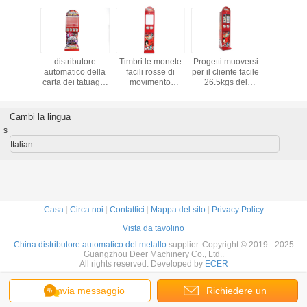
vorativa
distributore
Timbri le monete
Progetti muoversi
110V
 aspetto
automatico della
facili rosse di
per il cliente facile
meccan
no del
carta dei tatuaggi
movimento
26.5kgs del
rosso d
butore
di 51*41*142cm
16.5kgs 6 del
distributore
moneta de
ico del
tutte le parti di
distributore
automatico di tatto
del metall
io della
metallo per i
automatico del
140cm per il
sbocchi
Cambi la lingua
 carta di
bambini
tatuaggio 66cm
centro del gioco
distrib
s
8CM
per il centro del
automati
gioco
tatuaggio
Italian
Casa
|
Circa noi
|
Contattici
|
Mappa del sito
|
Privacy Policy
Vista da tavolino
China distributore automatico del metallo
supplier. Copyright © 2019 - 2025
Guangzhou Deer Machinery Co., Ltd..
All rights reserved. Developed by
ECER
Invia messaggio
Richiedere un