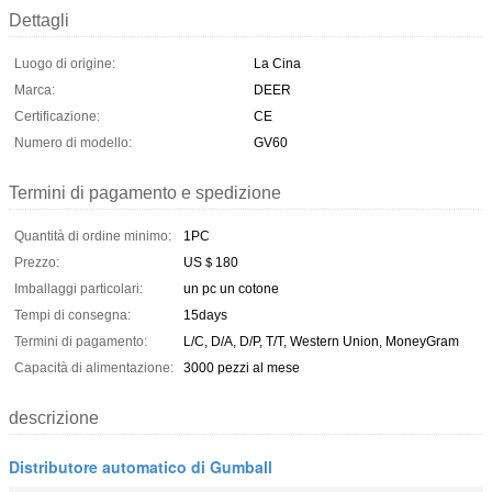
Dettagli
Luogo di origine:
La Cina
Marca:
DEER
Certificazione:
CE
Numero di modello:
GV60
Termini di pagamento e spedizione
Quantità di ordine minimo:
1PC
Prezzo:
US＄180
Imballaggi particolari:
un pc un cotone
Tempi di consegna:
15days
Termini di pagamento:
L/C, D/A, D/P, T/T, Western Union, MoneyGram
Capacità di alimentazione:
3000 pezzi al mese
descrizione
Distributore automatico di Gumball