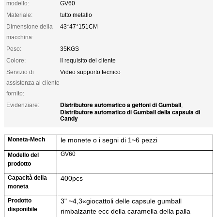
modello:
GV60
Materiale:
tutto metallo
Dimensione della
43*47*151CM
macchina:
Peso:
35KGS
Colore:
Il requisito del cliente
Servizio di
Video supporto tecnico
assistenza al cliente
fornito:
Distributore automatico a gettoni di Gumball
Evidenziare:
,
Distributore automatico di Gumball della capsula di
Candy
Moneta-Mech
le monete o i segni di 1~6 pezzi
GV60
Modello del
prodotto
Capacità della
40
0pcs
moneta
Prodotto
3" ~
4,3
«
giocattoli delle capsule
gumball
disponibile
rimbalzante ecc della caramella della palla