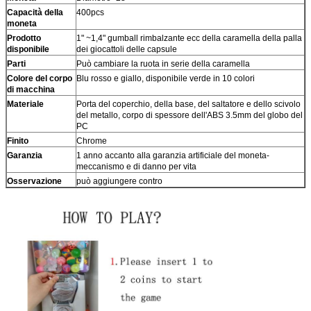
Capacità della
400pcs
moneta
Prodotto
1" ~1,4" gumball rimbalzante ecc della caramella della palla
disponibile
dei giocattoli delle capsule
Parti
Può cambiare la ruota in serie della caramella
Colore del corpo
Blu rosso e giallo, disponibile verde in 10 colori
di macchina
Materiale
Porta del coperchio, della base, del saltatore e dello scivolo
del metallo, corpo di spessore dell'ABS 3.5mm del globo del
PC
Finito
Chrome
Garanzia
1 anno accanto alla garanzia artificiale del moneta-
meccanismo e di danno per vita
Osservazione
può aggiungere contro