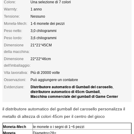
Colore:
Una selezione di 7 colori
Warrnty:
1 anno
Tensione:
Nessuno
Moneta-Mech:
1-6 monete dei pezzi
Peso netto:
3,0 chilogrammi
Peso lordo:
3,6 chilogrammi
Dimensione
21*21*45CM
della macchina:
Dimensione
22*22*46cm
dell'imballaggio:
Vita lavorativa:
Più di 20000 volte
Osservazioni:
Può aggiungere un contatore
Distributore automatico di Gumball del carosello
Evidenziare:
,
distributore automatico di 45cm Gumball
,
Macchina commerciale del gumball di Game Center
il distributore automatico del gumball del carosello personalizza il
metallo di altezza di colori 45cm per il centro del gioco
Moneta-Mech
le monete o i segni di 1~6 pezzi
Moneta
Diametro<28>