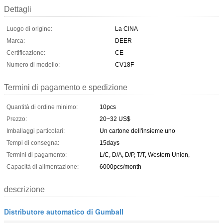
Dettagli
Luogo di origine:
La CINA
Marca:
DEER
Certificazione:
CE
Numero di modello:
CV18F
Termini di pagamento e spedizione
Quantità di ordine minimo:
10pcs
Prezzo:
20~32 US$
Imballaggi particolari:
Un cartone dell'insieme uno
Tempi di consegna:
15days
Termini di pagamento:
L/C, D/A, D/P, T/T, Western Union,
Capacità di alimentazione:
6000pcs/month
descrizione
Distributore automatico di Gumball