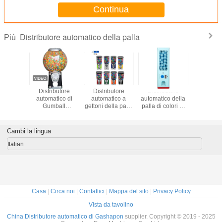
Continua
Distributore automatico della palla
Più
rogatore
Distributore
Distributore
Distributore
Distrib
nte della
automatico di
automatico a
automatico della
automatic
 della
Gumball
gettoni della palla
palla di colori di
palla di 
a della
Gashapon dei
della capsula
paga quattro delle
colo
ota
bambini
monete delle
fatture di carta di
Cambi la lingua
credito di QR
elettronicamente
Italian
una garanzia da 1
anno
Casa
|
Circa noi
|
Contattici
|
Mappa del sito
|
Privacy Policy
Vista da tavolino
China Distributore automatico di Gashapon
supplier. Copyright © 2019 - 2025