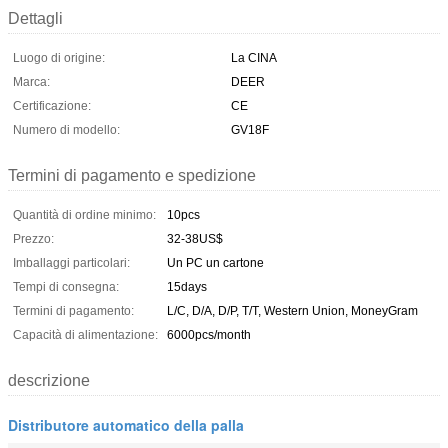
Dettagli
Luogo di origine:
La CINA
Marca:
DEER
Certificazione:
CE
Numero di modello:
GV18F
Termini di pagamento e spedizione
Quantità di ordine minimo:
10pcs
Prezzo:
32-38US$
Imballaggi particolari:
Un PC un cartone
Tempi di consegna:
15days
Termini di pagamento:
L/C, D/A, D/P, T/T, Western Union, MoneyGram
Capacità di alimentazione:
6000pcs/month
descrizione
Distributore automatico della palla