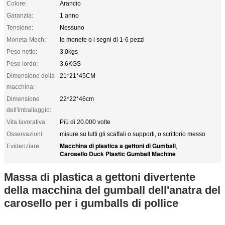
Colore:
Arancio
Garanzia:
1 anno
Tensione:
Nessuno
Moneta-Mech:
le monete o i segni di 1-6 pezzi
Peso netto:
3.0kgs
Peso lordo:
3.6KGS
Dimensione della
21*21*45CM
macchina:
Dimensione
22*22*46cm
dell'imballaggio:
Vita lavorativa:
Più di 20.000 volte
Osservazioni:
misure su tutti gli scaffali o supporti, o scrittorio messo
Macchina di plastica a gettoni di Gumball
Evidenziare:
,
Carosello Duck Plastic Gumball Machine
Massa di plastica a gettoni divertente
della macchina del gumball dell'anatra del
carosello per i gumballs di pollice