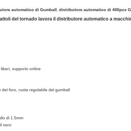
butore automatico di Gumball
,
distributore automatico di 400pcs 
cattoli del tornado lavora il distributore automatico a macchi
liberi, supporto online
 del foro, ruota regolabile del gumball
llo di 1.5mm
il nero