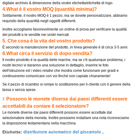
digitale archivio & dimensione della vostre etichetta/etichetta di logo.
4.What è il vostro MOQ (quantità minima)?
Solitamente, il nostro MOQ è 1 pezzo, ma se dovete personalizzare, abbiamo
requisito della quantità negli oggetti differenti.
Inoltre accogliamo favorevolmente un ordine di prova per verificare la qualità
dei prodotti e le vendite nei vostri mercati.
5. Che cosa è la vita del vostro prodotto?
È secondo la manutenzione del prodotto, in linea generale è di circa 3-5 anni.
6.What circa il servizio di dopo-vendita?
Il nostro prodotto è la qualità delle marche, ma se c'è qualunque problema, i
nostri tecnici vi daranno una soluzione in dettaglio, inserire le foto
dell'istruzione ed i video relativi che mostra come funzionare per gradi e
continueremo comunicare con voi finché non capiate chiaramente!
Se il pezzo di ricambio si rompe lo sostituiremo per il cliente con il genere della
tassa o senza spese.
Possono le monete diverse dai paesi differenti essere
7.
accettabili da coniare il selezionatore?
Le monete diverse dai paesi differenti possono essere accettate dal
selezionatore della moneta. Inoltre possiamo installare una nota riconosciamo
la disposizione testamentaria nella macchina.
distributore automatico del giocattolo
Etichette:
,