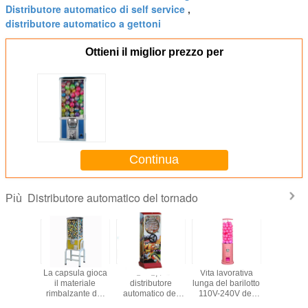
Distributore automatico di self service
,
distributore automatico a gettoni
Ottieni il miglior prezzo per
Continua
Distributore automatico del tornado
Più
butore
La capsula gioca
1" - 1,4"
Vita lavorativa
Alto Tem
atico
il materiale
distributore
lunga del barilotto
finito che
nzionale
rimbalzante del
automatico del
110V-240V del
tutta la g
rnado,
PC del
tornado
giocattolo della
del corp