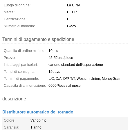
Luogo di origine:
La CINA
Marca:
DEER
Certificazione:
CE
Numero di modello:
GV25
Termini di pagamento e spedizione
Quantità di ordine minimo:
10pcs
Prezzo:
45-52usd/piece
Imballaggi particolari:
cartone standard dell'esportazione
Tempi di consegna:
15days
Termini di pagamento:
L/C, D/A, D/P, T/T, Western Union, MoneyGram
Capacità di alimentazione:
6000Pieces al mese
descrizione
Distributore automatico del tornado
Colore:
Variopinto
Garanzia:
1 anno