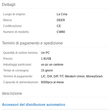
Dettagli
Luogo di origine:
La Cina
Marca:
DEER
Certificazione:
CE
Numero di modello:
CW80
Termini di pagamento e spedizione
Quantità di ordine minimo:
Un PC
Prezzo:
1.8US$
Imballaggi particolari:
un pc un cartone
Tempi di consegna:
15 giorni
Termini di pagamento:
L/C, D/A, D/P, T/T, Western Union, MoneyGram
Capacità di alimentazione:
6000pcs al mese
descrizione
Accessori del distributore automatico