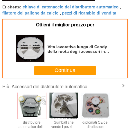
chiave di catenaccio del distributore automatico
Etichette:
,
filatore del pallone da calcio
pezzi di ricambio di vendita
,
Ottieni il miglior prezzo per
Vita lavorativa lunga di Candy
della ruota degli accessori in
serie del distributore automatico
Continua
Accessori del distributore automatico
Più
 pezzi di
OEM Mech del
la ruota di 63mm
Accessori
Accessori 
io 25-
distributore
Gumball che
diplomati CE del
del distr
umball
automatico della
vende i pezzi di
distributore
automat