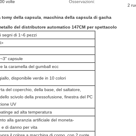
00 volte
Osservazioni:
2 ru
 tomy della capsula
,
macchina della capsula di gacha
metallo del distributore automatico 147CM per spettacolo
i segni di 1~6 pezzi
8>
 ~3" capsule
e la caramella del gumball ecc
iallo, disponibile verde in 10 colori
rta del coperchio, della base, del saltatore,
 dello scivolo della pressofusione, finestra del PC
ezione UV
atinge ad alta temperatura
to alla garanzia artificiale del moneta-
e di danno per vita
 lavora il colore a macchina di corpo, con 2 ruote