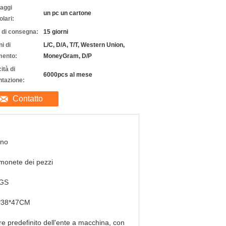
laggi
un pc un cartone
olari:
 di consegna:
15 giorni
i di
L/C, D/A, T/T, Western Union,
ento:
MoneyGram, D/P
ità di
6000pcs al mese
ntazione:
Contatto
nno
monete dei pezzi
GS
*38*47CM
re predefinito dell'ente a macchina, con