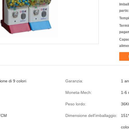
Imbal
partic
Tempi
Termin
pagam
Capac
alime
one di 9 colori
Garanzia:
1 a
Moneta-Mech:
1-6 
Peso lordo:
36K
7CM
Dimensione dell'imballaggio:
151
colo