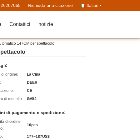
926287065
Richieda una citazione
Italian
à
Contattici
notizie
 automatico 147CM per spettacolo
spettacolo
gli:
di origine:
La Cina
:
DEER
icazione:
CE
o di modello:
GV54
ini di pagamento e spedizione:
tà di ordine
10pcs
o:
o:
177~187US$