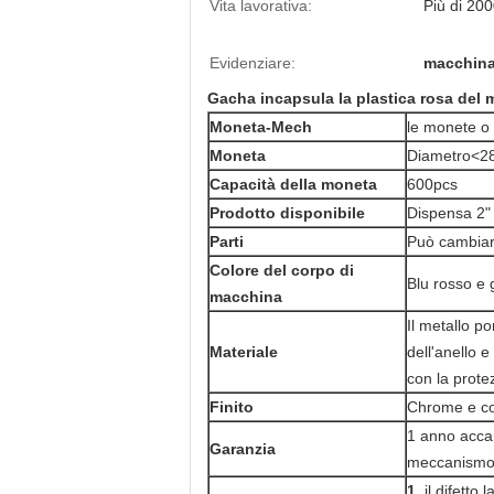
Vita lavorativa:
Più di 200
Evidenziare:
macchina
Gacha incapsula la plastica rosa del 
Moneta-Mech
le monete o 
Moneta
Diametro<2
Capacità della moneta
600pcs
Prodotto disponibile
Dispensa 2"
Parti
Può cambiar
Colore del corpo di
Blu rosso e g
macchina
Il metallo po
Materiale
dell'anello e
con la prot
Finito
Chrome e co
1 anno accan
Garanzia
meccanismo 
1.
il difetto