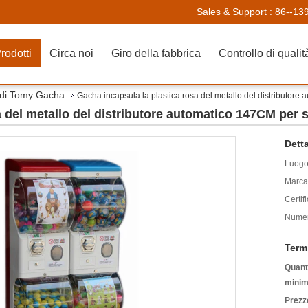
Sales & Support :
86--13
rodotti
Circa noi
Giro della fabbrica
Controllo di qualit
o di Tomy Gacha
Gacha incapsula la plastica rosa del metallo del distributore
a del metallo del distributore automatico 147CM per 
Detta
Luogo 
Marca
Certif
Numer
Term
Quanti
minim
Prezz