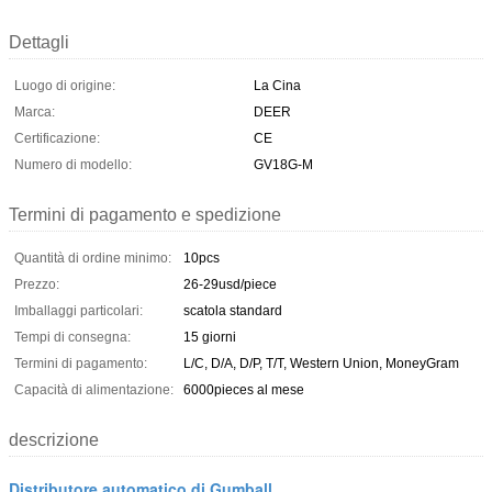
Dettagli
Luogo di origine:
La Cina
Marca:
DEER
Certificazione:
CE
Numero di modello:
GV18G-M
Termini di pagamento e spedizione
Quantità di ordine minimo:
10pcs
Prezzo:
26-29usd/piece
Imballaggi particolari:
scatola standard
Tempi di consegna:
15 giorni
Termini di pagamento:
L/C, D/A, D/P, T/T, Western Union, MoneyGram
Capacità di alimentazione:
6000pieces al mese
descrizione
Distributore automatico di Gumball