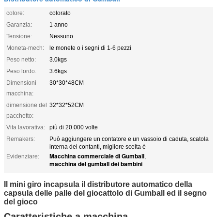
colore:
colorato
Garanzia:
1 anno
Tensione:
Nessuno
Moneta-mech:
le monete o i segni di 1-6 pezzi
Peso netto:
3.0kgs
Peso lordo:
3.6kgs
Dimensioni
30*30*48CM
macchina:
dimensione del
32*32*52CM
pacchetto:
Vita lavorativa:
più di 20.000 volte
Remakers:
Può aggiungere un contatore e un vassoio di caduta, scatola
interna dei contanti, migliore scelta è
Macchina commerciale di Gumball
Evidenziare:
,
macchina del gumball dei bambini
Il mini giro incapsula il distributore automatico della
capsula delle palle del giocattolo di Gumball ed il segno
del gioco
Caratteristiche a macchina