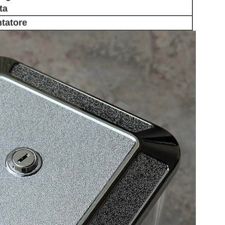
ta
ntatore