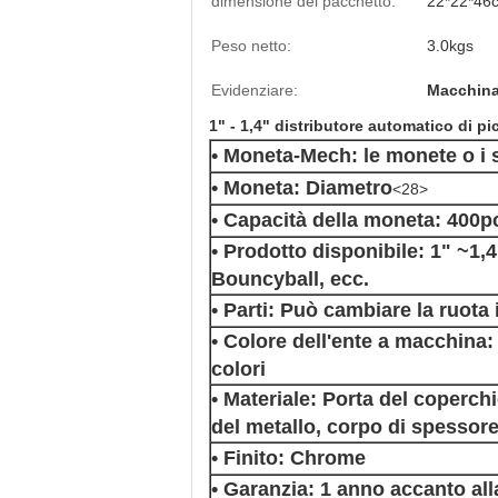
dimensione del pacchetto:
22*22*46
Peso netto:
3.0kgs
Evidenziare:
Macchina
1" - 1,4" distributore automatico di 
• Moneta-Mech: le monete o i 
• Moneta: Diametro
<28>
• Capacità della moneta: 400p
• Prodotto disponibile: 1" ~1,4
Bouncyball, ecc.
• Parti: Può cambiare la ruota 
• Colore dell'ente a macchina: 
colori
• Materiale: Porta del coperchi
del metallo, corpo di spessor
• Finito: Chrome
• Garanzia: 1 anno accanto alla