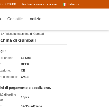
-86773680
Richieda una citazione
Italian
à
Contattici
notizie
 1,4" piccola macchina di Gumball
cchina di Gumball
gli:
di origine:
La Cina
:
DEER
icazione:
CE
o di modello:
GV18F
ini di pagamento e spedizione:
tà di ordine
10pcs
o:
o:
32-35usd/piece