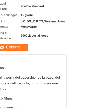
laggi
scatola standard
olari:
 di consegna:
15 giorni
i di
L/C, D/A, D/P, T/T, Western Union,
ento:
MoneyGram
ità di
6000pieces al mese
ntazione:
Contatto
nno
l la porta del coperchio, della base, del
atore e dello scivolo, corpo di spessore
'ABS
21*45cm