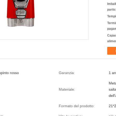
Imbal
partic
Tempi
Termin
pagam
Capac
alime
opinto rosso
Garanzia:
1 a
Meta
Materiale:
salt
dell
Formato del prodotto:
21*