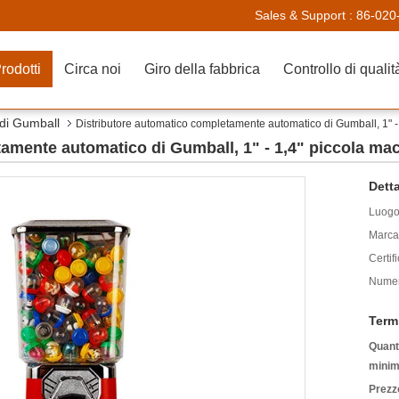
Sales & Support :
86-020
rodotti
Circa noi
Giro della fabbrica
Controllo di qualit
 di Gumball
Distributore automatico completamente automatico di Gumball, 1" -
amente automatico di Gumball, 1" - 1,4" piccola ma
Detta
Luogo 
Marca
Certif
Numer
Term
Quanti
minim
Prezz