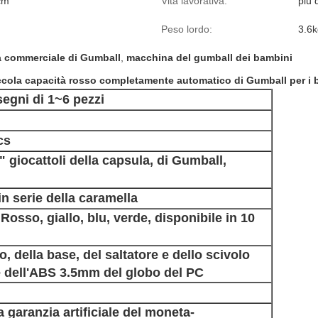
cm
Vita lavorativa:
più 
Peso lordo:
3.6k
 commerciale di Gumball
,
macchina del gumball dei bambini
piccola capacità rosso completamente automatico di Gumball per i
segni di 1~6 pezzi
cs
" giocattoli della capsula, di Gumball,
in serie della caramella
Rosso, giallo, blu, verde, disponibile in 10
o, della base, del saltatore e dello scivolo
e dell'ABS 3.5mm del globo del PC
 garanzia artificiale del moneta-