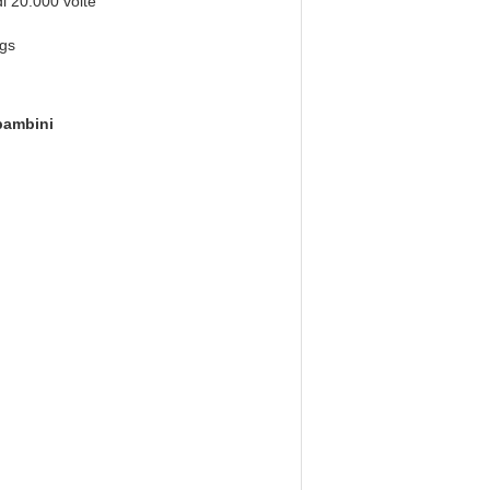
di 20.000 volte
gs
 bambini