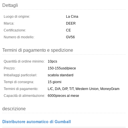
Dettagli
Luogo di origine:
La Cina
Marca:
DEER
Certificazione:
CE
Numero di modello:
GV56
Termini di pagamento e spedizione
Quantità di ordine minimo:
10pcs
Prezzo:
150-155usd/piece
Imballaggi particolari:
scatola standard
Tempi di consegna:
15 giorni
Termini di pagamento:
L/C, D/A, D/P, T/T, Western Union, MoneyGram
Capacità di alimentazione:
6000pieces al mese
descrizione
Distributore automatico di Gumball