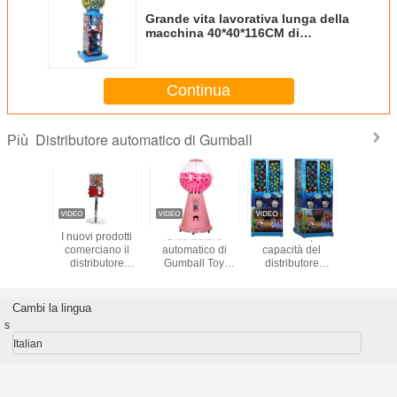
Grande vita lavorativa lunga della
macchina 40*40*116CM di
Gumball del metallo di capacità
Continua
Distributore automatico di Gumball
Più
i sei
I nuovi prodotti
Distributore
Bambini 2,5"
rosso 50
butori
comerciano il
automatico di
capacità del
distrib
atici
distributore
Gumball Toy
distributore
automatic
tativi
automatico
Capsule
automatico di
caramell
oadesivo
all'ingrosso diritto
Dispenser
Gumball dei
gumball 
oto del
dei giocattoli dei
Capsule Toy della
giocattoli delle
caramel
Cambi la lingua
io di 2
bambini della
moneta del
capsule 350
Sam's C
s
di colori
capsula
chiosco per i
monete 
depositi
polli
Italian