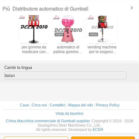
Distributore automatico di Gumball
Più
hina
Vendi macchinari
Distributore
GV420 Gumball
rosso 50
trice di
per gomma da
automatico di
vending machine
distrib
con base
masticare con
palline gommose
per le esigenze
automatic
allo a
gomma da
in offerta Coin-
del cliente con 1-
caramell
toni
masticare e
Operated
1.4 Inch Capsule
gumball 
*146CM
protezione solare
Distributore
Toy e Bouncy Ball
caramel
Cambi la lingua
ore
impermeabile
automatico di
Compatibility
Sam's C
lizzato
palline gommose
monete 
Italian
per alte
polli
prestazioni
Casa
|
Circa noi
|
Contattici
|
Mappa del sito
|
Privacy Policy
Vista da tavolino
China Macchina commerciale di Gumball supplier.
Copyright © 2019 - 2026
Guangzhou Deer Machinery Co., Ltd..
All rights reserved. Developed by
ECER