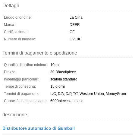
Dettagli
Luogo di origine:
La Cina
Marca:
DEER
Certificazione:
CE
Numero di modello:
GV18F
Termini di pagamento e spedizione
Quantità di ordine minimo:
10pcs
Prezzo:
30-38usd/piece
Imballaggi particolari:
scatola standard
Tempi di consegna:
15 giorni
Termini di pagamento:
L/C, D/A, D/P, T/T, Western Union, MoneyGram
Capacità di alimentazione:
6000pieces al mese
descrizione
Distributore automatico di Gumball