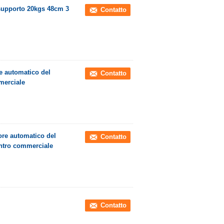
 supporto 20kgs 48cm 3
Contatto
re automatico del
Contatto
merciale
ore automatico del
Contatto
entro commerciale
Contatto