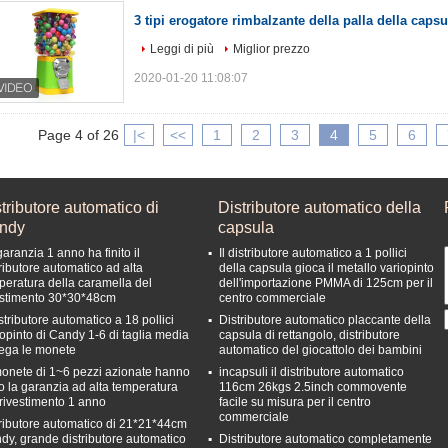
3 tipi erogatore rimbalzante della palla della capsu
Leggi di più
Miglior prezzo
2020-01-20 11:08:07
Page 4 of 26
|<
<<
1
2
3
4
5
6
tributore automatico di
Distributore automatico della
ndy
capsula
aranzia 1 anno ha finito il
Il distributore automatico a 1 pollici
tributore automatico ad alta
della capsula gioca il metallo variopinto
peratura della caramella del
dell'importazione PMMA di 125cm per il
estimento 30*30*48cm
centro commerciale
istributore automatico a 18 pollici
Distributore automatico placcante della
iopinto di Candy 1-6 di taglia media
capsula di rettangolo, distributore
lega le monete
automatico del giocattolo dei bambini
monete di 1~6 pezzi azionate hanno
incapsuli il distributore automatico
to la garanzia ad alta temperatura
116cm 26kgs 2.5inch commovente
 rivestimento 1 anno
facile su misura per il centro
commerciale
tributore automatico di 21*21*44cm
dy, grande distributore automatico
Distributore automatico completamente