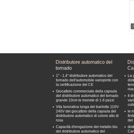
Distributore automatico del
Dis
tornado
Ca
1" - 1,4" distributore automatico del
La g
tornado dell'automobile variopinto con
dis
la certificazione del CE
tem
riv
Giocattolo commerciale della capsula
del distributore automatico del tornado
Il d
grande 10cm le monete di 1-6 pezzi
var
col
Vita lavorativa lunga del barilotto 110V-
240V del giocattolo della capsula del
le 
distributore automatico di colore alto di
fini
rosa
del
Capacità d'erogazione del metallo blu
dis
del distributore automatico del
Can