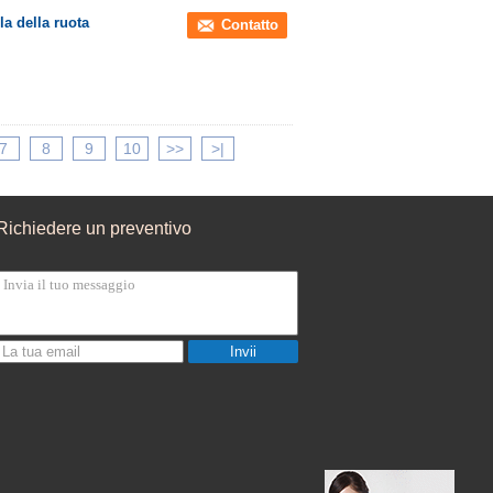
la della ruota
Contatto
7
8
9
10
>>
>|
Richiedere un preventivo
Invii