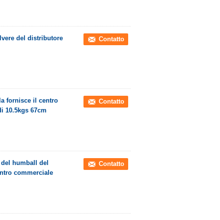
vere del distributore
Contatto
a fornisce il centro
Contatto
di 10.5kgs 67cm
 del humball del
Contatto
entro commerciale