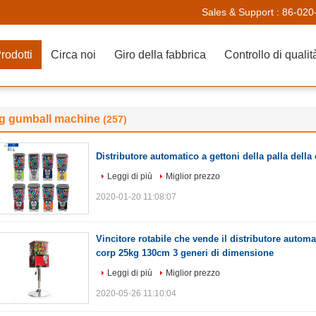
Sales & Support :
86-020
rodotti
Circa noi
Giro della fabbrica
Controllo di qualit
ig gumball machine
(257)
Distributore automatico a gettoni della palla della
Leggi di più
Miglior prezzo
2020-01-20 11:08:07
Vincitore rotabile che vende il distributore autom
corp 25kg 130cm 3 generi di dimensione
Leggi di più
Miglior prezzo
2020-05-26 11:10:04