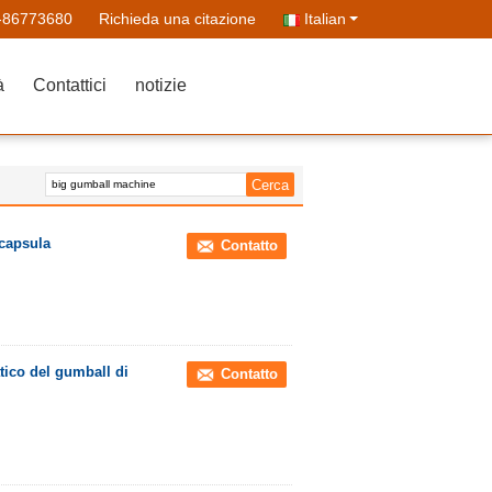
-86773680
Richieda una citazione
Italian
à
Contattici
notizie
 capsula
Contatto
atico del gumball di
Contatto